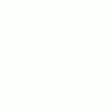
Egestas erat imperdiet sed euismod
nisi porta. Laoreet suspendisse
interdum consectetur libero id. Amet
nulla facilisi morbi tempus iaculis
urna. Diam in arcu cursus euismod
quis. Cursus mattis molestie a iaculis
at erat. Velit euismod in pellentesque
massa. Lectus urna duis convallis
convallis tellus. Diam sit amet nisl
suscipit. Fermentum dui faucibus in
ornare quam viverra orci sagittis.
Aliquet enim tortor at auctor urna
nunc id cursus metus. Quis ipsum
suspendisse ultrices gravida dictum