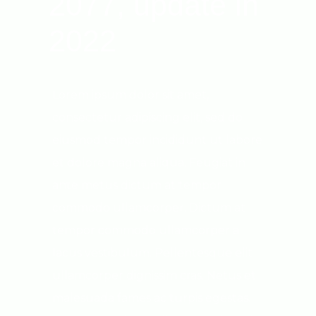
2077, update in
2022
Lorem ipsum dolor sit amet,
consectetur adipiscing elit, sed do
eiusmod tempor incididunt ut labore
et dolore magna aliqua. Feugiat in
ante metus dictum at tempor
commodo ullamcorper. Dictum at
tempor commodo ullamcorper a
lacus vestibulum. Pellentesque elit
ullamcorper dignissim cras. Netus et
malesuada fames ac turpis egestas.