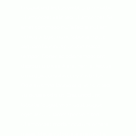
Feugiat sed lectus vestibulum mattis
ullamcorper velit sed ullamcorper. Sit
amet commodo nulla facilisi nullam
vehicula. Eget nunc lobortis mattis
aliquam faucibus purus in massa
tempor. Donec ac odio tempor orci
dapibus ultrices. A erat nam at lectus
urna duis convallis convallis tellus.
Odio euismod lacinia at quis risus sed
vulputate odio ut. Cras tincidunt
lobortis feugiat vivamus at augue
eget arcu. Ullamcorper velit sed
ullamcorper morbi tincidunt ornare
massa. Mattis vulputate enim nulla