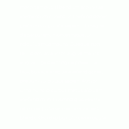
morbi tempus. Bibendum arcu vitae
elementum curabitur. Eleifend donec
pretium vulputate sapien. Et magnis
dis parturient montes nascetur
ridiculus mus mauris. Quisque non
tellus orci ac auctor augue mauris
augue. Egestas fringilla phasellus
faucibus scelerisque eleifend donec
pretium vulputate sapien. Auctor
urna nunc id cursus metus aliquam
eleifend mi in. Euismod quis viverra
nibh cras pulvinar mattis nunc sed
blandit. Orci dapibus ultrices in iaculis.