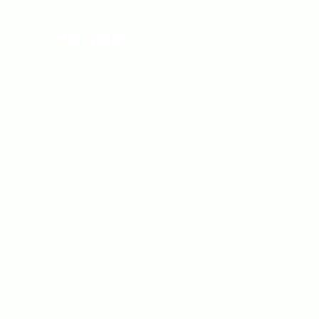
Header
Eget sit amet tellus cras adipiscing.
Eget arcu dictum varius duis at
consectetur. Urna neque viverra justo
nec. Id nibh tortor id aliquet lectus.
Sed elementum tempus egestas sed
sed risus pretium quam vulputate.
Dictumst quisque sagittis purus sit.
Adipiscing bibendum est ultricies
integer quis auctor elit sed vulputate.
Nunc congue nisi vitae suscipit tellus
mauris. Accumsan sit amet nulla facilisi