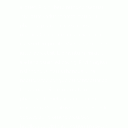
aliquet. Proin libero nunc consequat
interdum varius sit amet mattis. Et
pharetra pharetra massa massa
ultricies. Odio euismod lacinia at quis
risus sed vulputate. Viverra nam libero
justo laoreet sit. Elementum nisi quis
eleifend quam adipiscing. Proin sagittis
nisl rhoncus mattis rhoncus urna
neque. Vitae congue eu consequat ac
felis donec. Diam vulputate ut
pharetra sit amet aliquam id diam
maecenas. Vel facilisis volutpat est velit
egestas dui id ornare arcu. Sed
faucibus turpis in eu. Montes nascetur